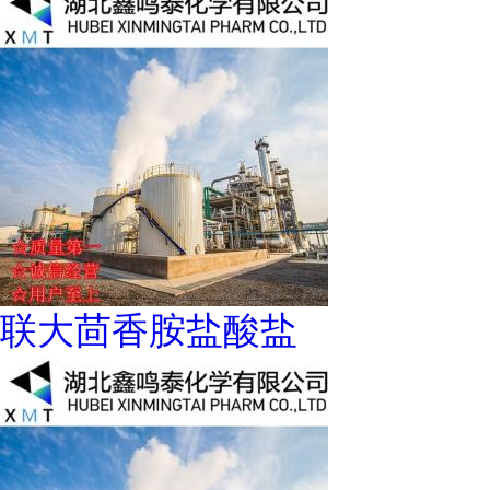
联大茴香胺盐酸盐