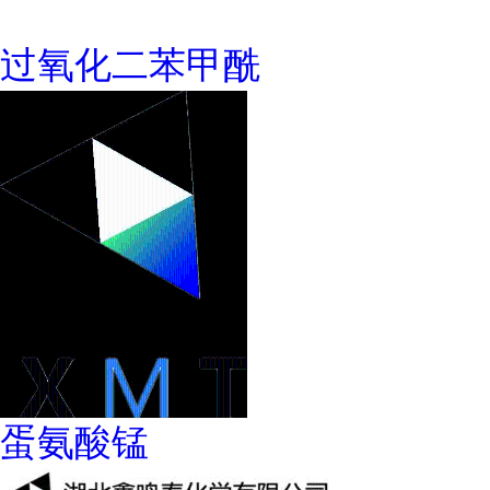
过氧化二苯甲酰
蛋氨酸锰