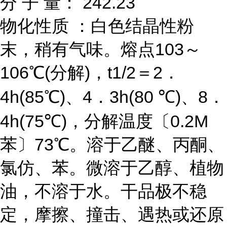
分 子 量： 242.23
物化性质 ：白色结晶性粉
末，稍有气味。熔点103～
106℃(分解)，t1/2＝2．
4h(85℃)、4．3h(80 ℃)、8．
4h(75℃)，分解温度〔0.2M
苯〕73℃。溶于乙醚、丙酮、
氯仿、苯。微溶于乙醇、植物
油，不溶于水。干品极不稳
定，摩擦、撞击、遇热或还原