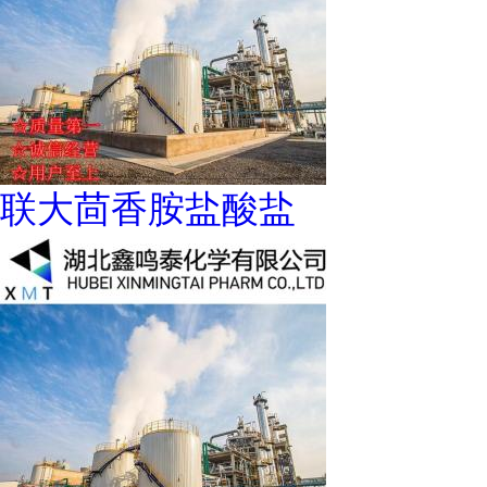
联大茴香胺盐酸盐