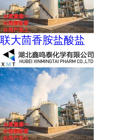
联大茴香胺盐酸盐