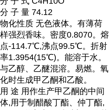
分 子 式 C4H10O
分 子 量 74.12
物化性质 无色液体。有薄荷
样强烈香味。密度0.8070。熔
点-114.7℃,沸点99.5℃。折射
率1.3954(15℃)。能溶于水。
与乙醇、乙醚混溶。易燃。氧
化时生成甲乙酮和乙酸。
用 途 用作生产甲乙酮的中间
体,用于制醋酸丁酯、仲丁酯,