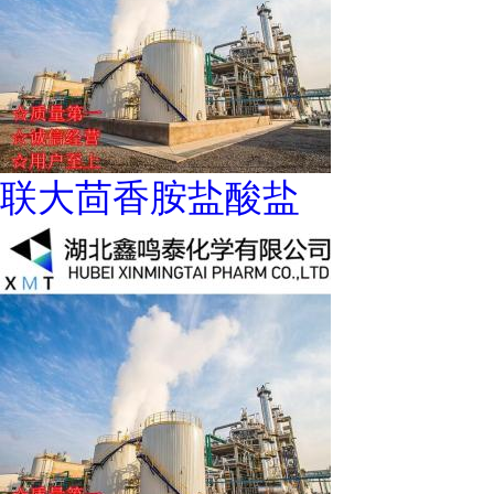
联大茴香胺盐酸盐