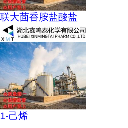
联大茴香胺盐酸盐
1-己烯