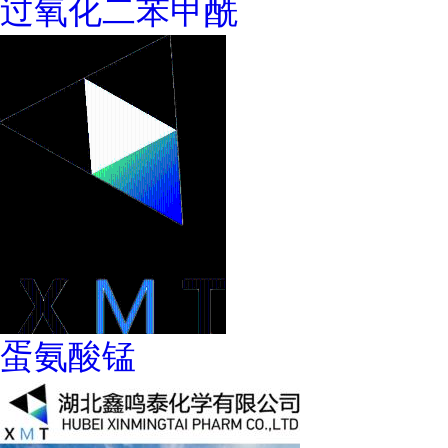
过氧化二苯甲酰
蛋氨酸锰