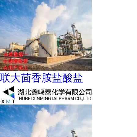
联大茴香胺盐酸盐