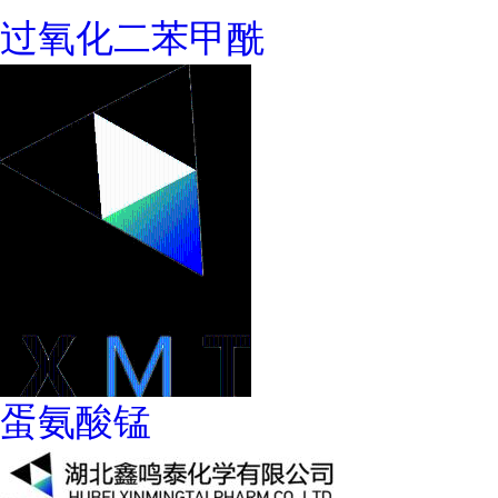
过氧化二苯甲酰
蛋氨酸锰