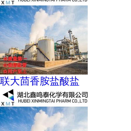
联大茴香胺盐酸盐