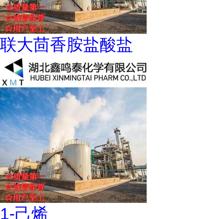
联大茴香胺盐酸盐
1-己烯