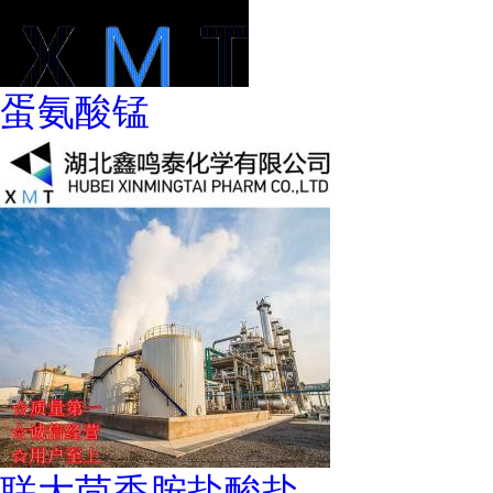
蛋氨酸锰
联大茴香胺盐酸盐