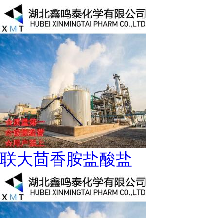
联大茴香胺盐酸盐