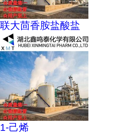
联大茴香胺盐酸盐
1-己烯