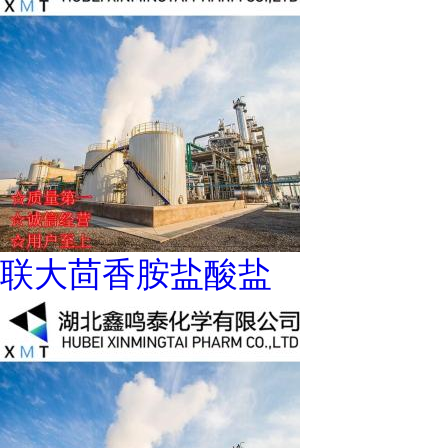
联大茴香胺盐酸盐