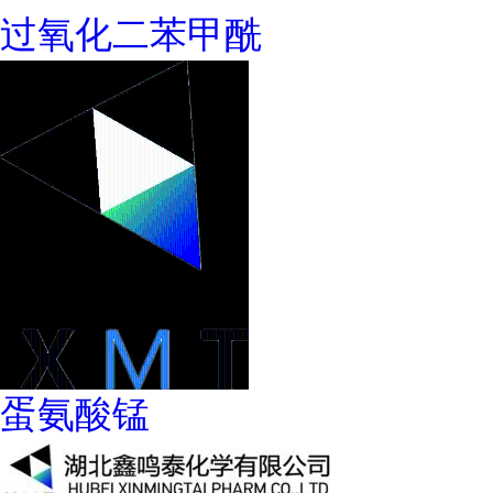
过氧化二苯甲酰
蛋氨酸锰