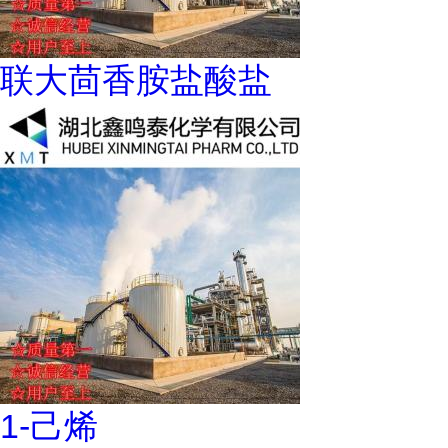
联大茴香胺盐酸盐
1-己烯