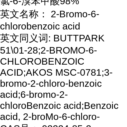
氯-6-溴苯甲酸98%
英文名称： 2-Bromo-6-
chlorobenzoic acid
英文同义词: BUTTPARK
51\01-28;2-BROMO-6-
CHLOROBENZOIC
ACID;AKOS MSC-0781;3-
bromo-2-chloro-benzoic
acid;6-bromo-2-
chloroBenzoic acid;Benzoic
acid, 2-broMo-6-chloro-