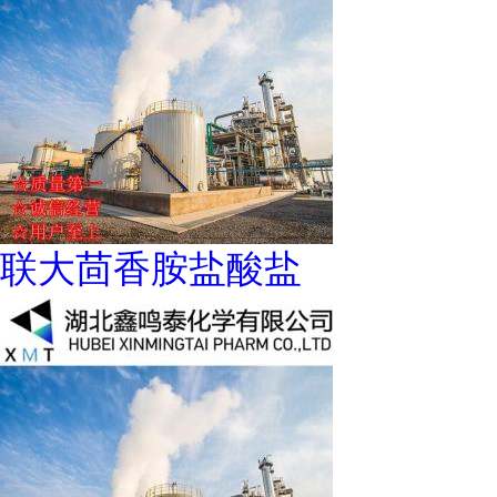
联大茴香胺盐酸盐