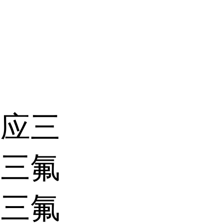
供应三
，三氟
；三氟