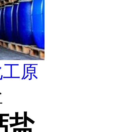
化工原
盐
钙盐