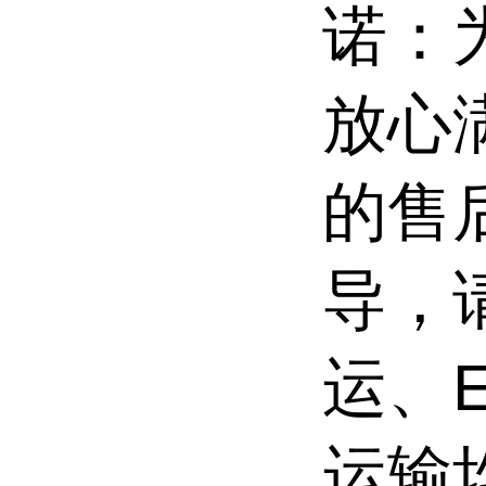
诺：
放心
的售
导，
运、
运输