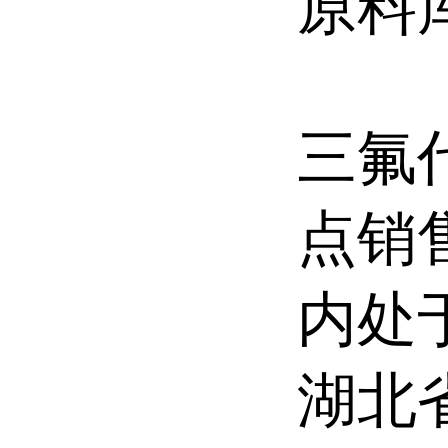
原料
三氟
点销
内处
湖北