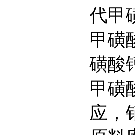
代甲
甲磺
磺酸
甲磺
应，