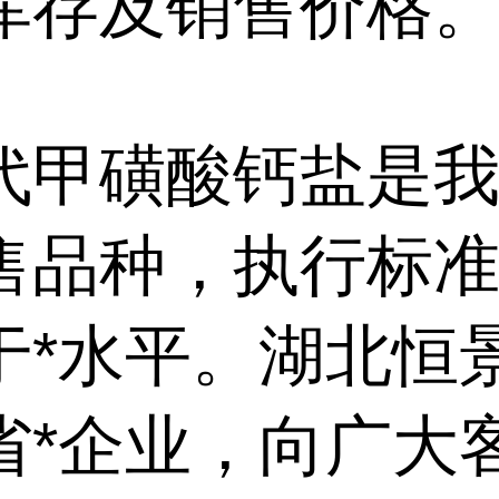
库存及销售价格
代甲磺酸钙盐是
售品种，执行标
于*水平。湖北恒
省*企业，向广大