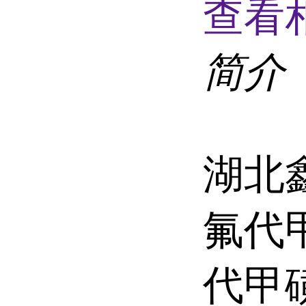
查看
简介
湖北
氟代
代甲