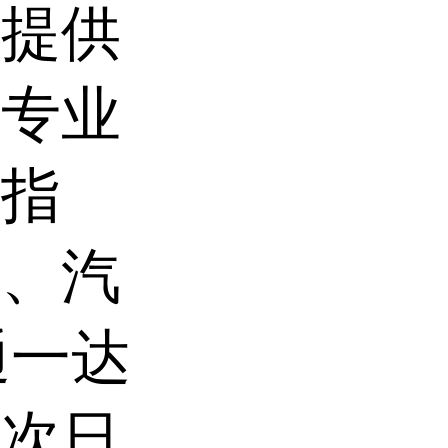
，提供
有专业
程指
流、汽
通一达
或次日