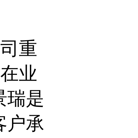
。
我司重
准在业
景瑞是
客户承