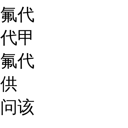
三氟代
氟代甲
三氟代
价供
询问该