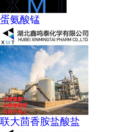
蛋氨酸锰
联大茴香胺盐酸盐