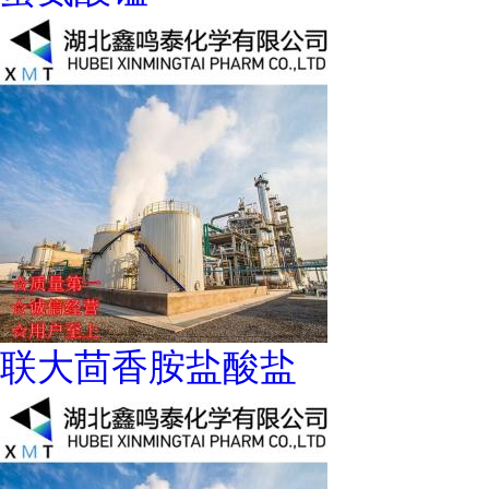
联大茴香胺盐酸盐