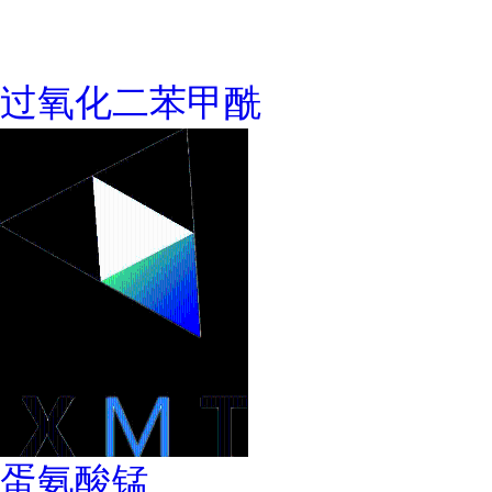
过氧化二苯甲酰
蛋氨酸锰