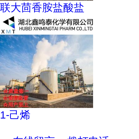
联大茴香胺盐酸盐
1-己烯