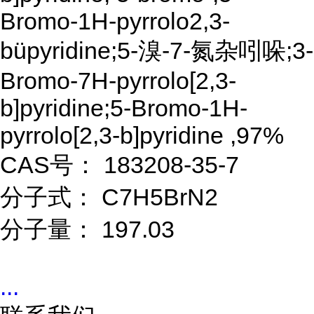
Bromo-1H-pyrrolo2,3-
büpyridine;5-溴-7-氮杂吲哚;3-
Bromo-7H-pyrrolo[2,3-
b]pyridine;5-Bromo-1H-
pyrrolo[2,3-b]pyridine ,97%
CAS号： 183208-35-7
分子式： C7H5BrN2
分子量： 197.03
...