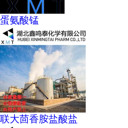
蛋氨酸锰
联大茴香胺盐酸盐