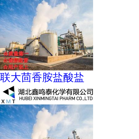
联大茴香胺盐酸盐