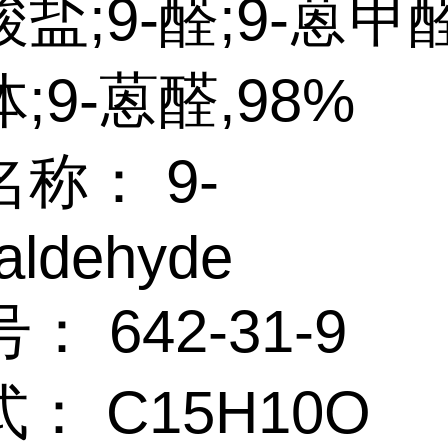
盐;9-醛;9-蒽甲
;9-蒽醛,98%
称： 9-
aldehyde
： 642-31-9
： C15H10O