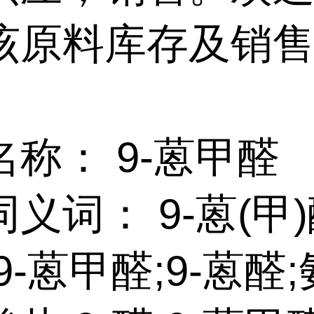
该原料库存及销
称： 9-蒽甲醛
义词： 9-蒽(甲)醛
9-蒽甲醛;9-蒽醛