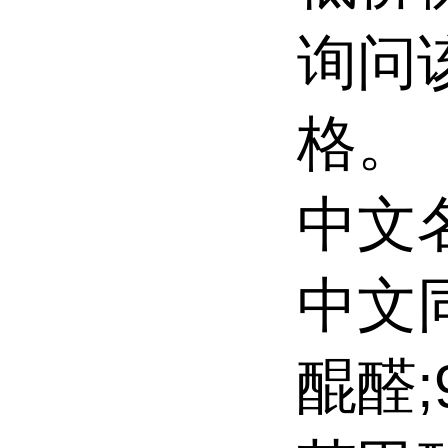
询问
格。
中文名
中文同
醌醛;