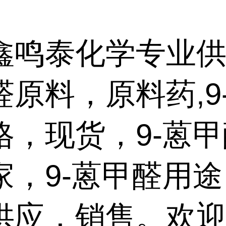
鑫鸣泰化学专业供
醛原料，原料药,9
格，现货，9-蒽
家，9-蒽甲醛用
供应，销售。欢