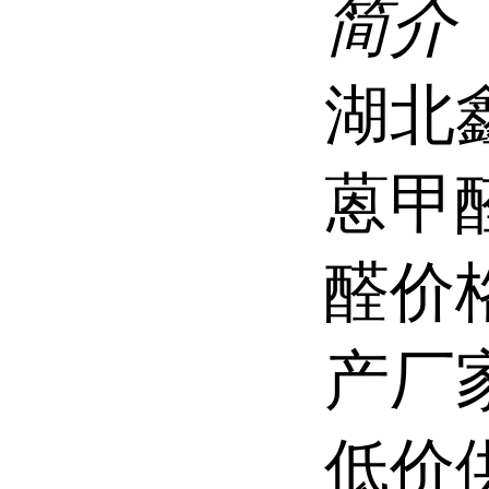
简介
湖北
蒽甲
醛价
产厂
低价