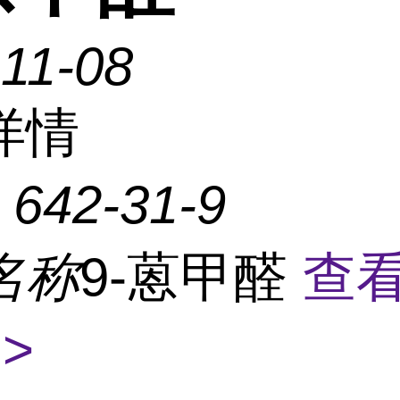
11-08
详情
：
642-31-9
名称
9-蒽甲醛
查
>