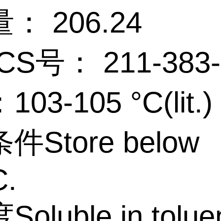
： 206.24
CS号： 211-383-
03-105 °C(lit.)
Store below
C.
oluble in tolue