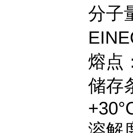
分子量
EINE
熔点：1
储存条件
+30°
溶解度S