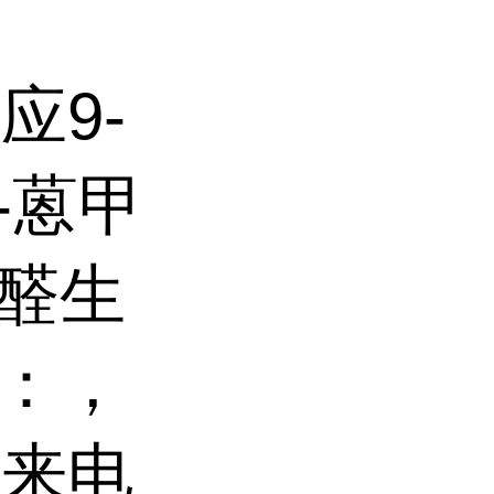
应9-
-蒽甲
甲醛生
途：，
迎来电