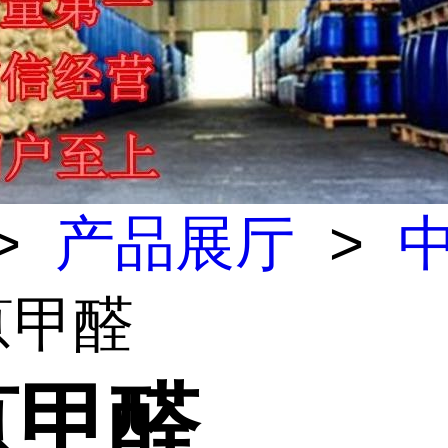
>
产品展厅
>
-蒽甲醛
蒽甲醛