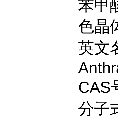
苯甲酸
色晶体
英文名
Anthr
CAS号
分子式