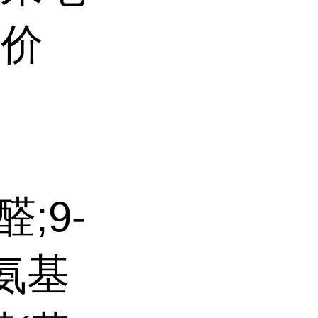
售价
;9-
;氨基