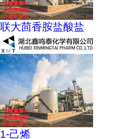
联大茴香胺盐酸盐
1-己烯