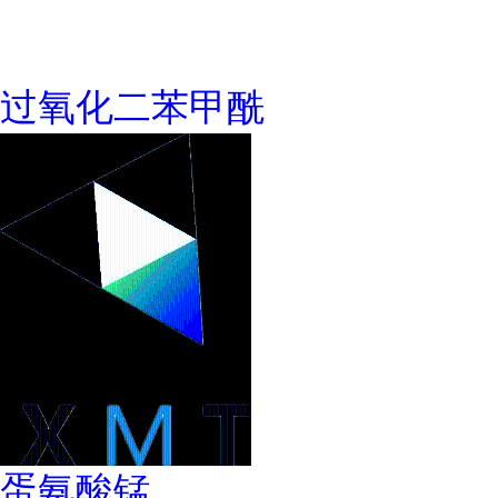
过氧化二苯甲酰
蛋氨酸锰