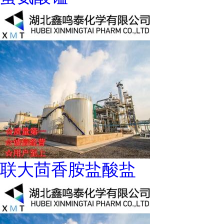
联大茴香胺盐酸盐