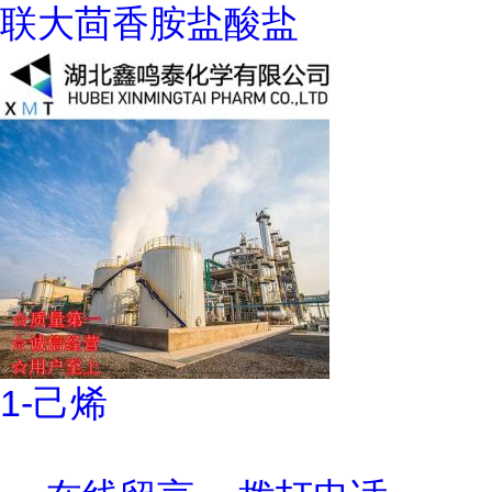
联大茴香胺盐酸盐
1-己烯