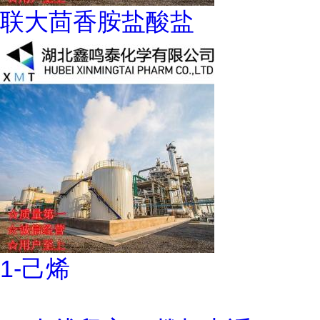
联大茴香胺盐酸盐
1-己烯