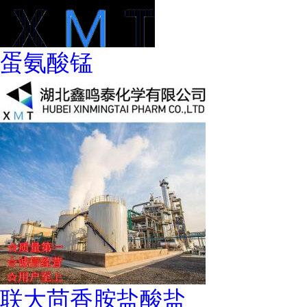
蛋氨酸锰
联大茴香胺盐酸盐