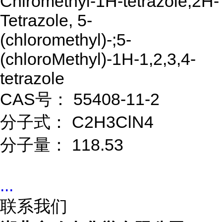
Chlromethyl-1H-tetrazole;2H-
Tetrazole, 5-
(chloromethyl)-;5-
(chloroMethyl)-1H-1,2,3,4-
tetrazole
CAS号： 55408-11-2
分子式： C2H3ClN4
分子量： 118.53
...
联系我们