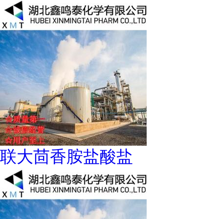
联大茴香胺盐酸盐