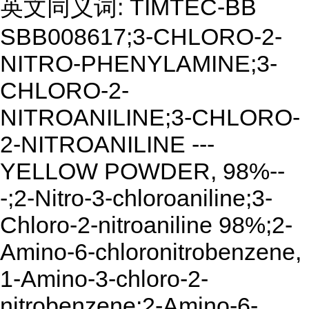
英文同义词: TIMTEC-BB
SBB008617;3-CHLORO-2-
NITRO-PHENYLAMINE;3-
CHLORO-2-
NITROANILINE;3-CHLORO-
2-NITROANILINE ---
YELLOW POWDER, 98%--
-;2-Nitro-3-chloroaniline;3-
Chloro-2-nitroaniline 98%;2-
Amino-6-chloronitrobenzene,
1-Amino-3-chloro-2-
nitrobenzene;2-Amino-6-