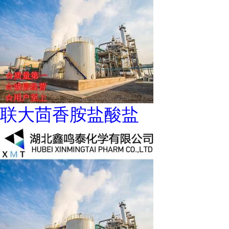
联大茴香胺盐酸盐