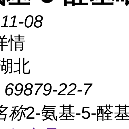
11-08
详情
湖北
：
69879-22-7
名称
2-氨基-5-醛