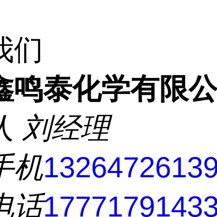
我们
鑫鸣泰化学有限
人
刘经理
手机
1326472613
电话
1777179143