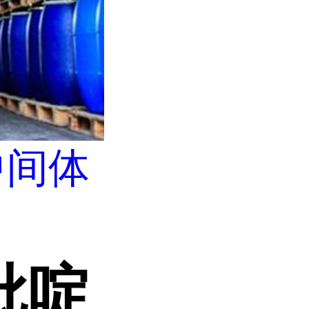
中间体
吡啶