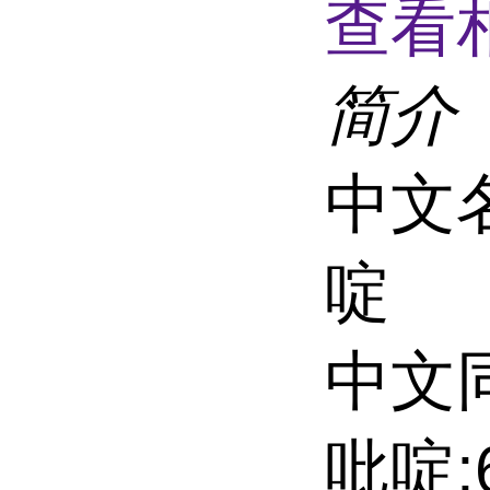
查看
简介
中文名
啶
中文同
吡啶;