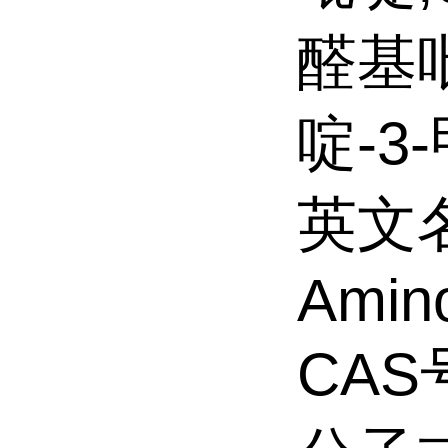
醛基
啶-3
英文名
Amino
CAS号