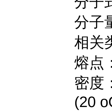
分子式
分子量
相关类别
熔点：
密度：1
(20 o