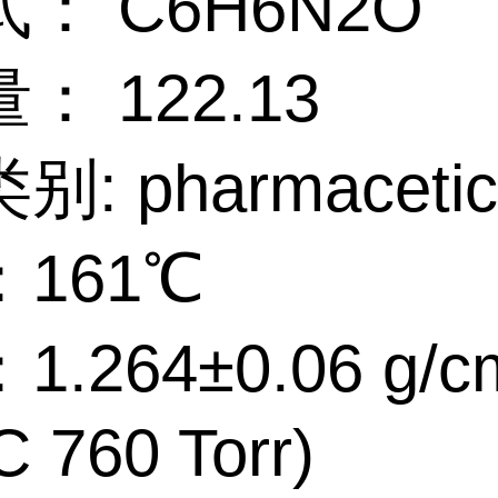
： C6H6N2O
： 122.13
: pharmacetic
161℃
.264±0.06 g/c
C 760 Torr)