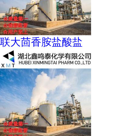
联大茴香胺盐酸盐