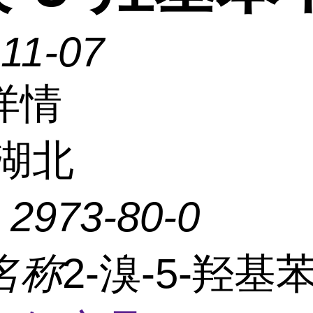
11-07
详情
湖北
：
2973-80-0
名称
2-溴-5-羟基