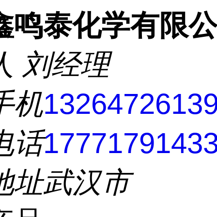
鑫鸣泰化学有限
人
刘经理
手机
1326472613
电话
1777179143
地址
武汉市