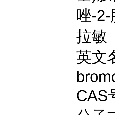
唑-2-
拉敏
英文名
bromo
CAS号