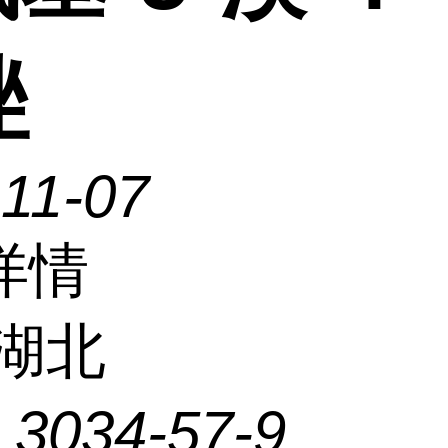
唑
11-07
详情
湖北
：
3034-57-9