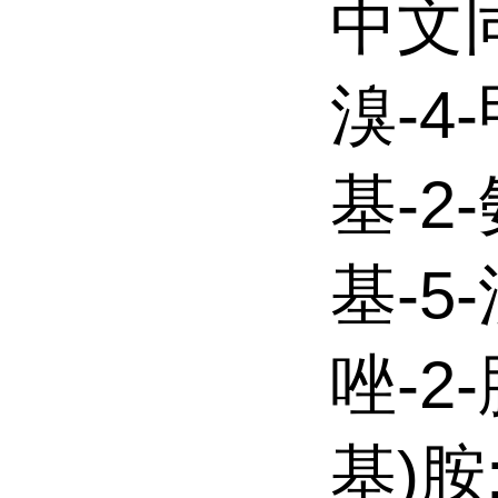
中文同
溴-4
基-2
基-5
唑-2-
基)胺;