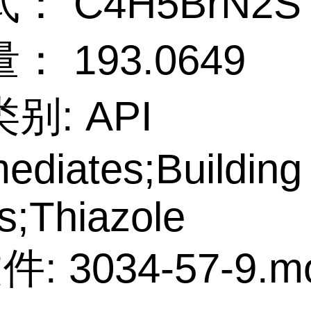
： C4H5BrN2S
： 193.0649
别: API
mediates;Building
s;Thiazole
件: 3034-57-9.m