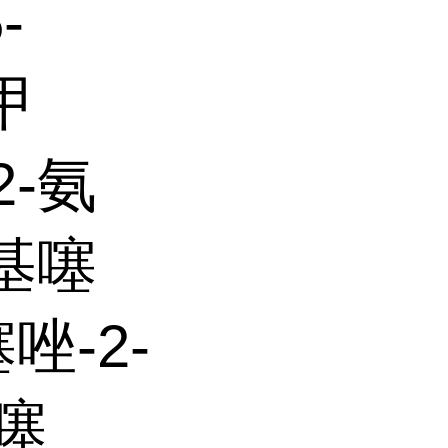
-
甲
2-氨
甲基噻
噻唑-2-
-噻