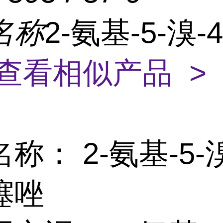
名称
2-氨基-5-溴-
查看相似产品 >
称： 2-氨基-5-溴
噻唑