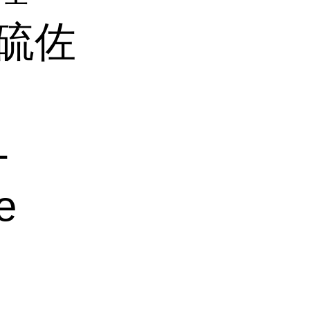
-硫佐
-
e