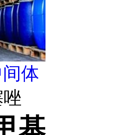
中间体
噻唑
-甲基