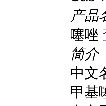
产品
噻唑
简介
中文名
甲基