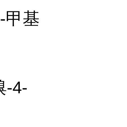
4-甲基
-4-