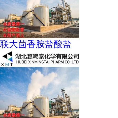
联大茴香胺盐酸盐