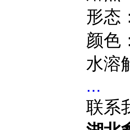
形态： 
颜色： 
水溶解性
...
联系