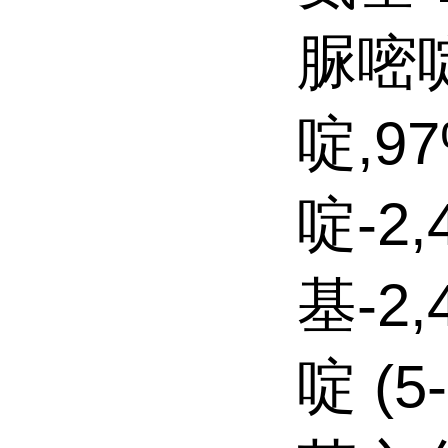
脲嘧啶
啶,9
啶-2,
基-2
啶 (