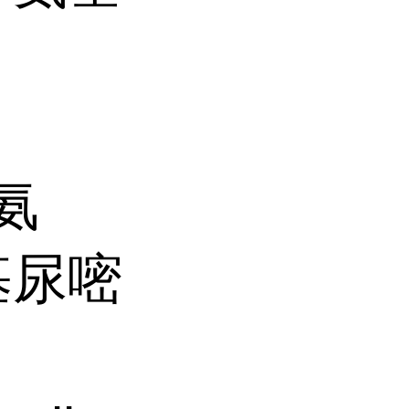
-氨
氨基尿嘧