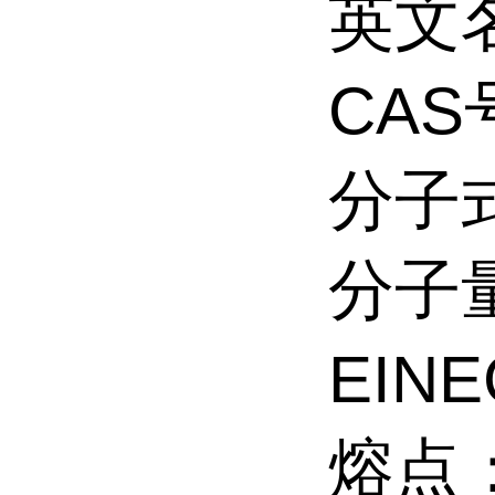
英文名称
CAS号
分子式
分子量
EINE
熔点：>