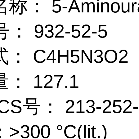
： 5-Aminoura
： 932-52-5
： C4H5N3O2
： 127.1
CS号： 213-252-
300 °C(lit.)