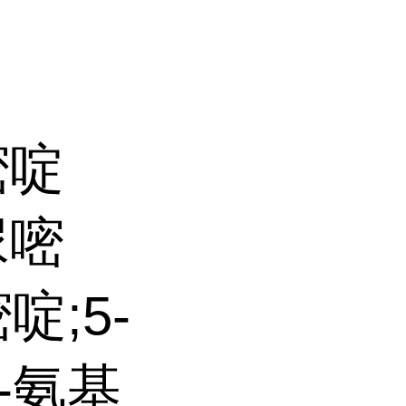
嘧啶
尿嘧
啶;5-
5-氨基