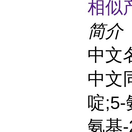
相似
简介
中文
中文
啶;5
氨基-