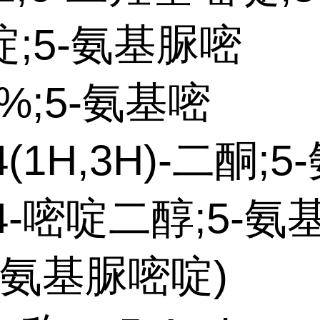
;5-氨基脲嘧
7%;5-氨基嘧
4(1H,3H)-二酮;5
,4-嘧啶二醇;5-
5-氨基脲嘧啶)