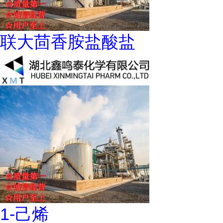
联大茴香胺盐酸盐
1-己烯