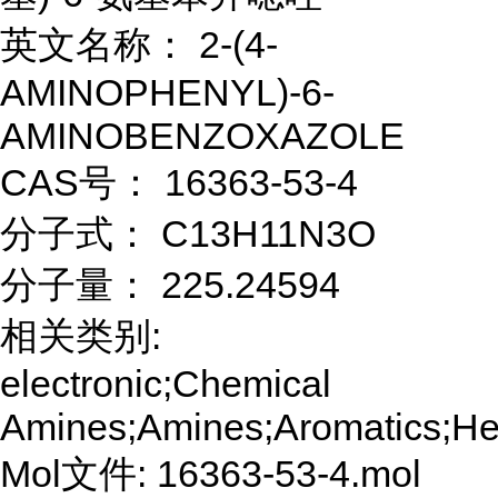
英文名称： 2-(4-
AMINOPHENYL)-6-
AMINOBENZOXAZOLE
CAS号： 16363-53-4
分子式： C13H11N3O
分子量： 225.24594
相关类别:
electronic;Chemical
Amines;Amines;Aromatics;He
Mol文件: 16363-53-4.mol