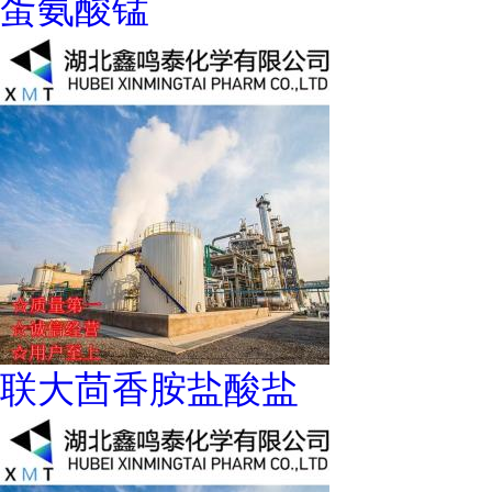
蛋氨酸锰
联大茴香胺盐酸盐