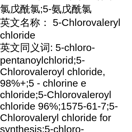
氯戊酰氯;5-氨戊酰氯
英文名称： 5-Chlorovaleryl
chloride
英文同义词: 5-chloro-
pentanoylchlorid;5-
Chlorovaleroyl chloride,
98%+;5 - chlorine e
chloride;5-Chlorovaleroyl
chloride 96%;1575-61-7;5-
Chlorovaleryl chloride for
synthesis;5-chloro-