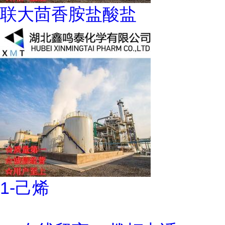
联大茴香胺盐酸盐
1-己烯