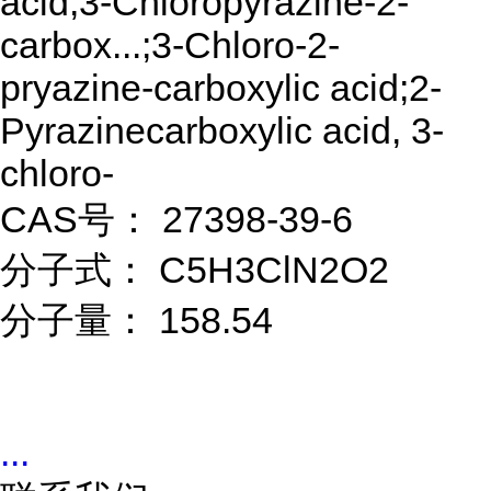
acid;3-Chloropyrazine-2-
carbox...;3-Chloro-2-
pryazine-carboxylic acid;2-
Pyrazinecarboxylic acid, 3-
chloro-
CAS号： 27398-39-6
分子式： C5H3ClN2O2
分子量： 158.54
...