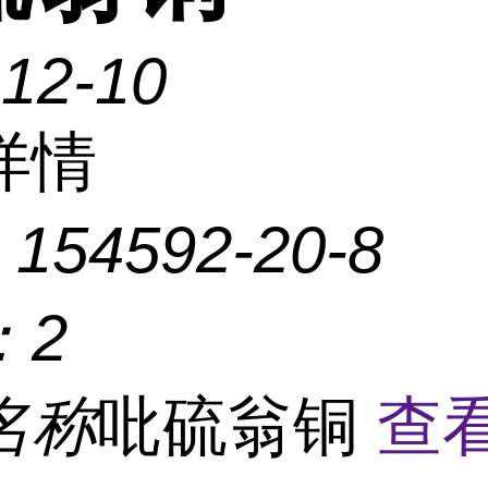
-12-10
详情
：
154592-20-8
：
2
名称
吡硫翁铜
查