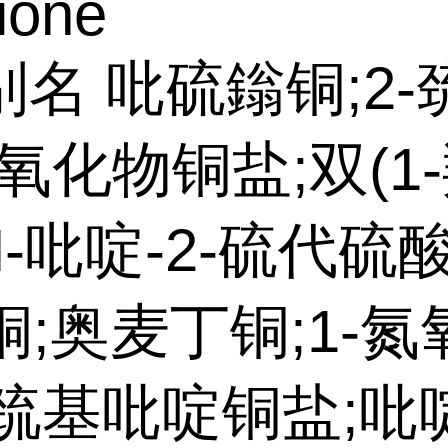
hione
名 吡硫鎓铜;2-
-氧化物铜盐;双(1
H-吡啶-2-硫代硫酸
)铜;奥麦丁铜;1-氮
-巯基吡啶铜盐;