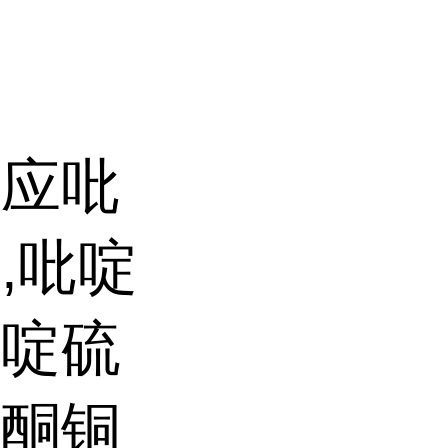
供应吡
,吡啶
吡啶硫
硫酮铜