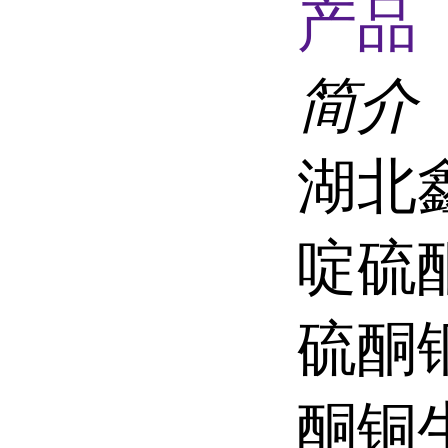
产品 
简介
湖北
啶硫
硫酮
酮铜