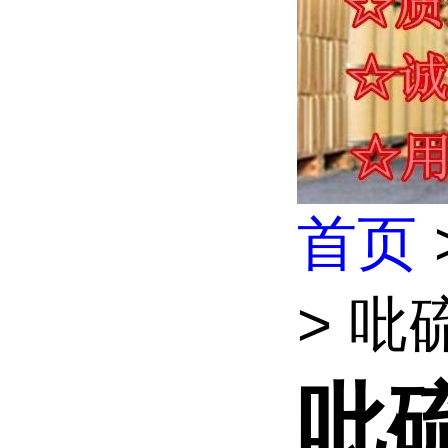
首页
> 吡
吡