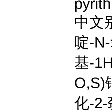
pyrit
中文别
啶-N
基-1
O,S
化-2