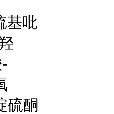
巯基吡
-羟
-
氧
吡啶硫酮