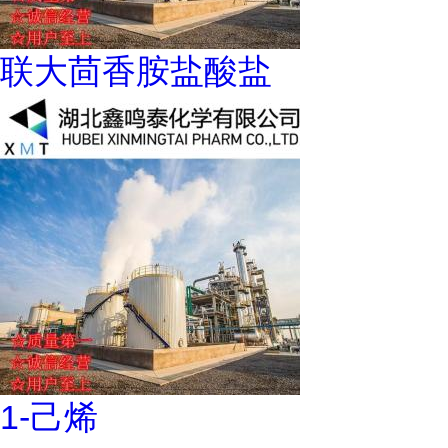
联大茴香胺盐酸盐
1-己烯