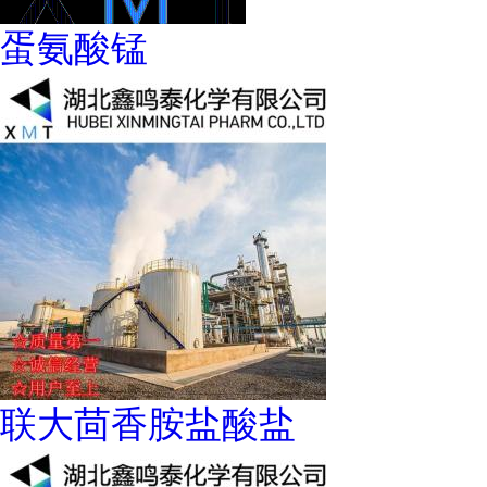
蛋氨酸锰
联大茴香胺盐酸盐