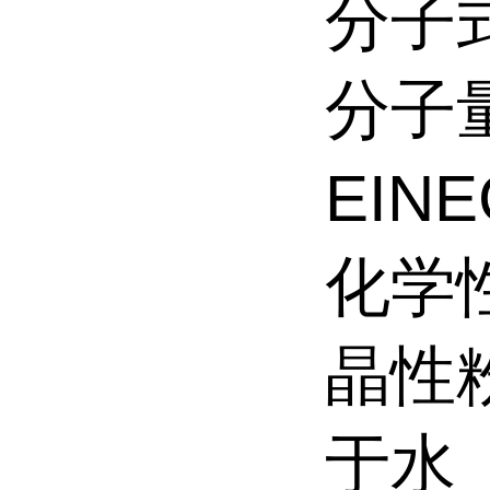
分子式:
分子量:
EINE
化学
晶性
于水