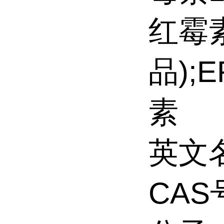
红霉
品);
素
英文名称
CAS号