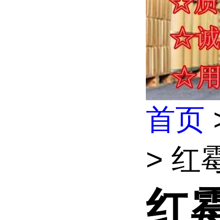
首页
> 红
红