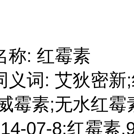
名称: 红霉素
同义词: 艾狄密新
;威霉素;无水红霉
4-07-8;红霉素,9