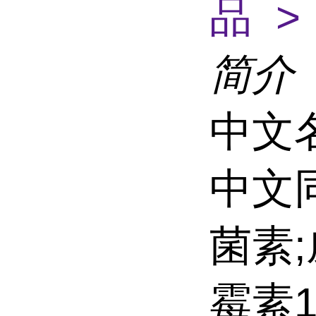
品 >
简介
中文
中文
菌素
霉素11