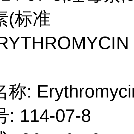
素(标准
ERYTHROMYCI
: Erythromyci
: 114-07-8