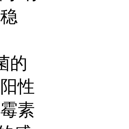
不稳
菌的
兰阳性
青霉素