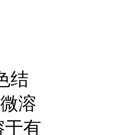
色结
，微溶
溶于有