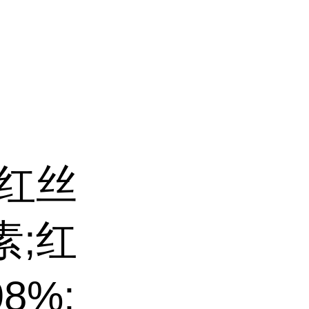
;红丝
素;红
8%;