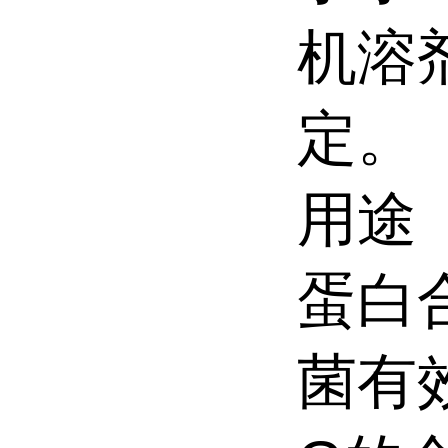
机溶
定。
用途
蛋白
菌有