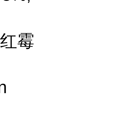
N 红霉
n