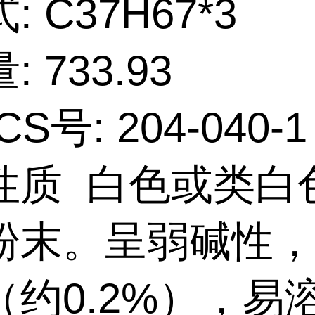
 C37H67*3
 733.93
CS号: 204-040-1
性质 白色或类白
粉末。呈弱碱性
（约0.2%），易