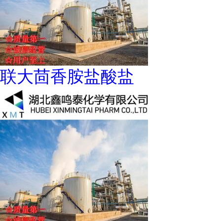
联大茴香胺盐酸盐