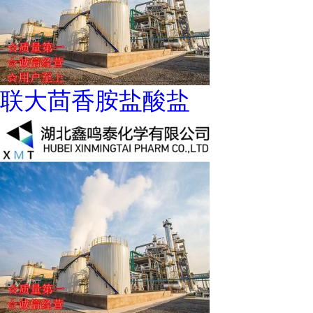
联大茴香胺盐酸盐