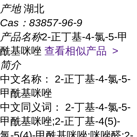
产地
湖北
Cas：
83857-96-9
产品名称
2-正丁基-4-氯-5-甲
酰基咪唑
查看相似产品 >
简介
中文名称： 2-正丁基-4-氯-5-
甲酰基咪唑
中文同义词： 2-丁基-4-氯-5-
甲酰基咪唑;2-正丁基-4(5)-
氯-5(4)-甲酰基咪唑;咪唑醛;2-