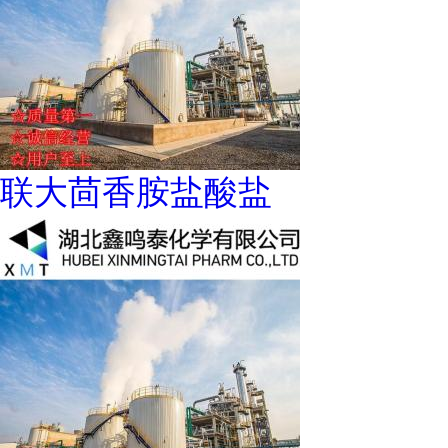
联大茴香胺盐酸盐