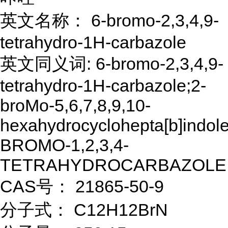
英文名称： 6-bromo-2,3,4,9-
tetrahydro-1H-carbazole
英文同义词: 6-bromo-2,3,4,9-
tetrahydro-1H-carbazole;2-
broMo-5,6,7,8,9,10-
hexahydrocyclohepta[b]indole
BROMO-1,2,3,4-
TETRAHYDROCARBAZOLE
CAS号： 21865-50-9
分子式： C12H12BrN