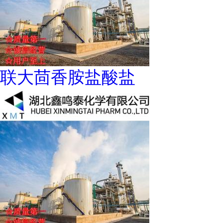
联大茴香胺盐酸盐