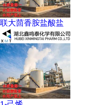
联大茴香胺盐酸盐
1-己烯