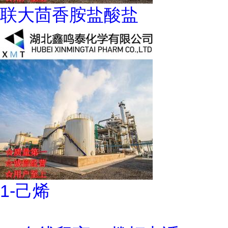
联大茴香胺盐酸盐
1-己烯