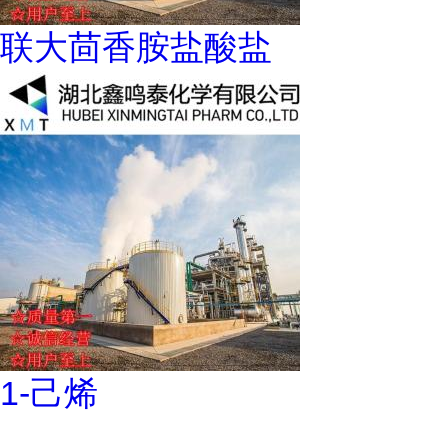
联大茴香胺盐酸盐
1-己烯