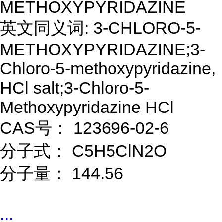
METHOXYPYRIDAZINE
英文同义词: 3-CHLORO-5-
METHOXYPYRIDAZINE;3-
Chloro-5-methoxypyridazine,
HCl salt;3-Chloro-5-
Methoxypyridazine HCl
CAS号： 123696-02-6
分子式： C5H5ClN2O
分子量： 144.56
...