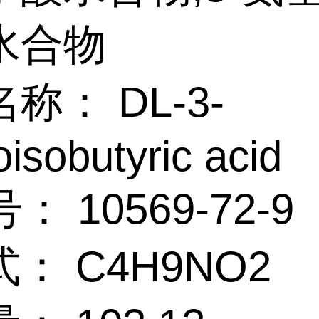
水合物
称： DL-3-
isobutyric acid
： 10569-72-9
： C4H9NO2