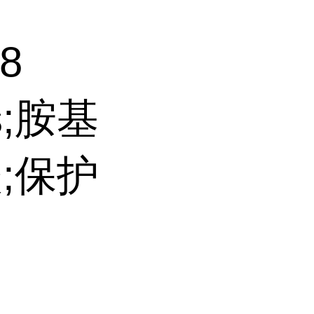
8
s;胺基
酸;保护