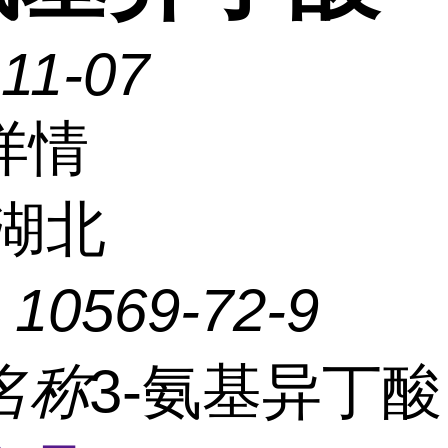
11-07
详情
湖北
：
10569-72-9
名称
3-氨基异丁