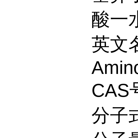
酸一
英文名
Amino
CAS号
分子式