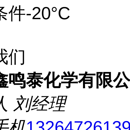
件-20°C
我们
鑫鸣泰化学有限
人
刘经理
手机
1326472613