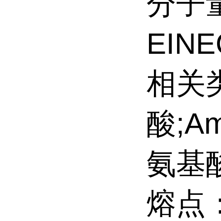
分子量
EINE
相关类别
酸;Am
氨基
熔点：1