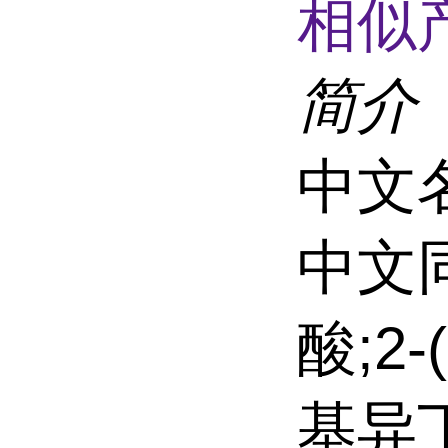
相似
简介
中文
中文
酸;2
基异