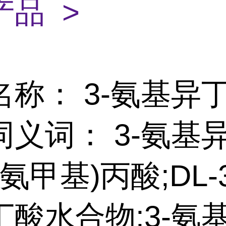
产品 >
名称： 3-氨基异
同义词： 3-氨基
-(氨甲基)丙酸;DL-
丁酸水合物;3-氨