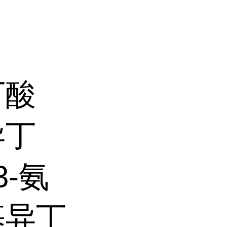
丁酸
异丁
3-氨
基异丁