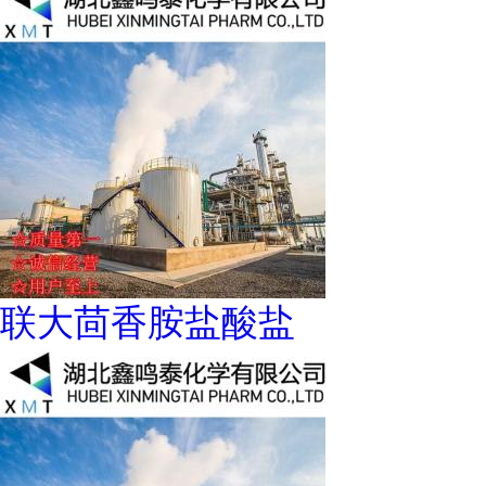
联大茴香胺盐酸盐